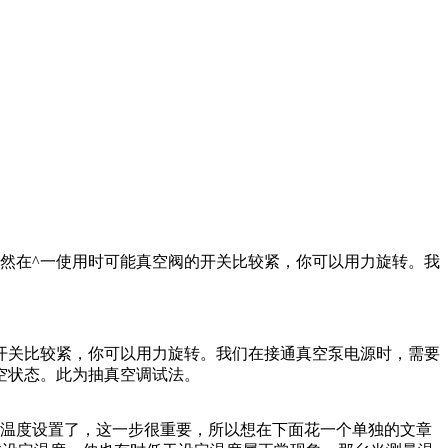
然在^一使用时可能真空阀的开关比较紧，你可以用力旋转。我
开关比较紧，你可以用力旋转。我们在接通真空泵电源时，需要
空状态。此为抽真空调试法。
的温度设置了，这一步很重要，所以想在下面花一个单独的文章