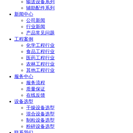
输送设备系列
辅助配件系列
新闻中心
公司新闻
行业新闻
产品常见问题
工程案例
化学工程行业
食品工程行业
医药工程行业
农林工程行业
其他工程行业
服务中心
服务流程
质量保证
在线反馈
设备选型
干燥设备选型
混合设备选型
制粒设备选型
粉碎设备选型
联系我们