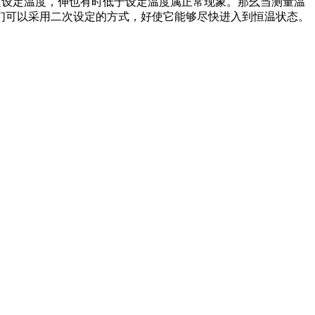
过设定温度，伸也有时低于设定温度属正常现象。那幺当测量温
们可以采用二次设定的方式，好使它能够尽快进入到恒温状态。