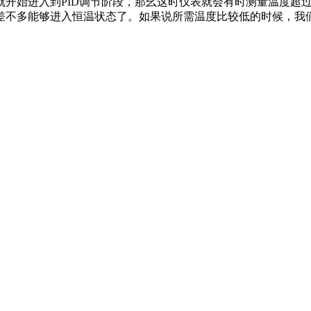
就开始进入到PID调节阶段，那幺这时仪表就会有时测量温度超
就差不多能够进入恒温状态了。如果说所需温度比较低的时候，我