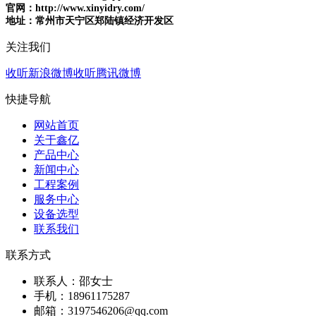
官网：http://www.xinyidry.com/
地址：常州市天宁区郑陆镇经济开发区
关注我们
收听新浪微博
收听腾讯微博
快捷导航
网站首页
关于鑫亿
产品中心
新闻中心
工程案例
服务中心
设备选型
联系我们
联系方式
联系人：邵女士
手机：18961175287
邮箱：3197546206@qq.com