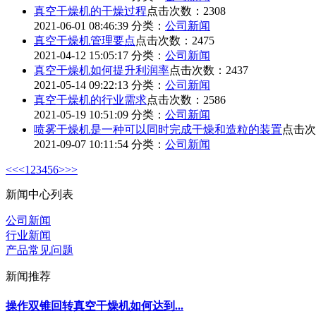
真空干燥机的干燥过程
点击次数：2308
2021-06-01 08:46:39
分类：
公司新闻
真空干燥机管理要点
点击次数：2475
2021-04-12 15:05:17
分类：
公司新闻
真空干燥机如何提升利润率
点击次数：2437
2021-05-14 09:22:13
分类：
公司新闻
真空干燥机的行业需求
点击次数：2586
2021-05-19 10:51:09
分类：
公司新闻
喷雾干燥机是一种可以同时完成干燥和造粒的装置
点击次
2021-09-07 10:11:54
分类：
公司新闻
<<
<
1
2
3
4
5
6
>
>>
新闻中心列表
公司新闻
行业新闻
产品常见问题
新闻推荐
操作双锥回转真空干燥机如何达到...