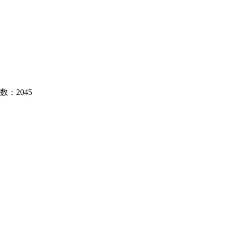
数：2045